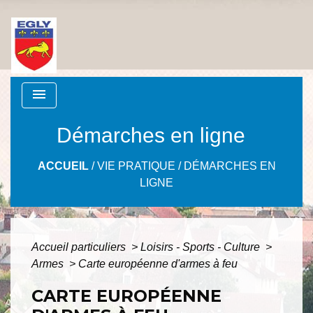
menu
Démarches en ligne
ACCUEIL
/
VIE PRATIQUE
/
DÉMARCHES EN
LIGNE
Accueil particuliers
>
Loisirs - Sports - Culture
>
Armes
>
Carte européenne d'armes à feu
CARTE EUROPÉENNE