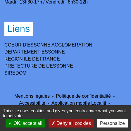
Mardi : 13h30-17h / Vendredi : 8h30-12h
Liens
COEUR D'ESSONNE AGGLOMERATION
DEPARTEMENT ESSONNE
REGION ILE DE FRANCE
PREFECTURE DE L'ESSONNE
SIREDOM
Mentions légales
-
Politique de confidentialité
-
Accessibilité
-
Application mobile Localiti
-
Plan du site
-
Gestion des cookies
This site uses cookies and gives you control over what you want
to activate
OK, accept all
Deny all cookies
Personalize
Site créé en partenariat avec Réseau des Communes