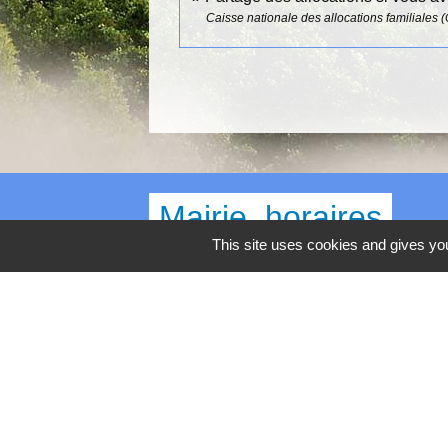
Caisse nationale des allocations familiales 
Mairie, horaires
This site uses cookies and gives you
Commune d'Égly
4 Grande Rue
91520 Égly - FRANCE
+33 1 69 26 28 00
Contact par formulaire
Horaires
Lundi - Mercredi - Jeudi : 8h30-12h et 13