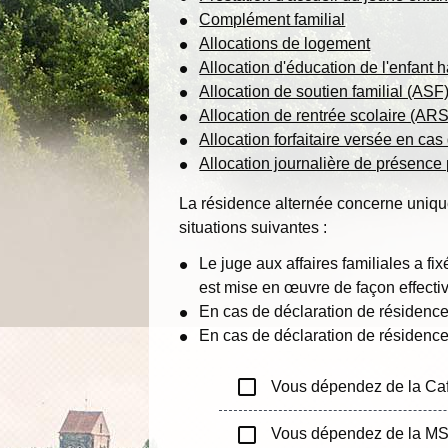
Complément familial
Allocations de logement
Allocation d'éducation de l'enfant
Allocation de soutien familial (ASF
Allocation de rentrée scolaire (ARS
Allocation forfaitaire versée en ca
Allocation journalière de présence
La résidence alternée concerne uniqu
situations suivantes :
Le juge aux affaires familiales a f
est mise en œuvre de façon effecti
En cas de déclaration de résidence
En cas de déclaration de résidence 
check_box_outline_blank
Vous dépendez de la Ca
check_box_outline_blank
Vous dépendez de la M