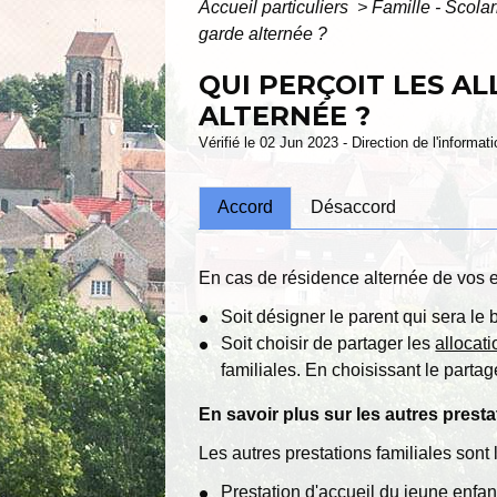
Accueil particuliers
>
Famille - Scolar
garde alternée ?
QUI PERÇOIT LES A
ALTERNÉE ?
Vérifié le 02 Jun 2023 - Direction de l'informat
Accord
Désaccord
En cas de résidence alternée de vos 
Soit désigner le parent qui sera le 
Soit choisir de partager les
allocati
familiales. En choisissant le partag
En savoir plus sur les autres presta
Les autres prestations familiales sont 
Prestation d'accueil du jeune enfan