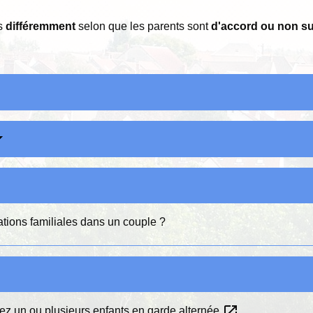
es
différemment
selon que les parents sont
d'accord ou non sur
cations familiales dans un couple ?
open_in_new
vez un ou plusieurs enfants en garde alternée