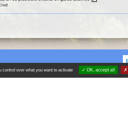
(Cnaf)
 control over what you want to activate
OK, accept all
C
D
R
P
S
h30-17h