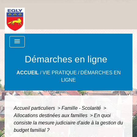
menu
Démarches en ligne
ACCUEIL
/
VIE PRATIQUE
/
DÉMARCHES EN
LIGNE
Accueil particuliers
>
Famille - Scolarité
>
Allocations destinées aux familles
>
En quoi
consiste la mesure judiciaire d'aide à la gestion du
budget familial ?