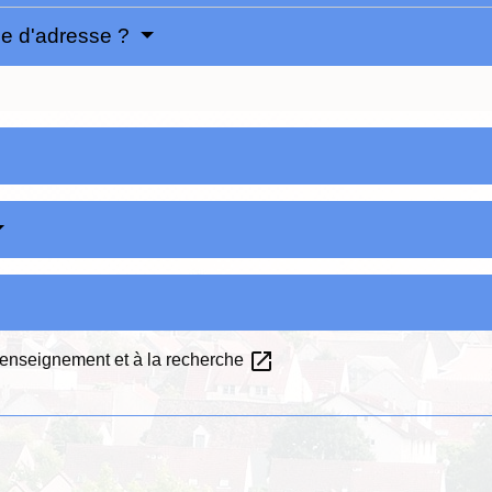
ge d'adresse ?
open_in_new
l'enseignement et à la recherche