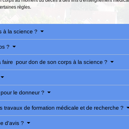
n corps au moment du décès à des fins d'enseignement médical
ertaines règles.
s à la science ?
rps ?
 faire pour don de son corps à la science ?
t pour le donneur ?
es travaux de formation médicale et de recherche ?
ge d'avis ?