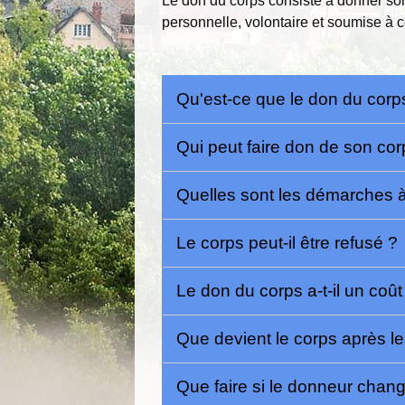
Le don du corps consiste à donner so
personnelle, volontaire et soumise à c
Qu'est-ce que le don du corp
Qui peut faire don de son co
Quelles sont les démarches à
Le corps peut-il être refusé ?
Le don du corps a-t-il un coû
Que devient le corps après l
Que faire si le donneur chan