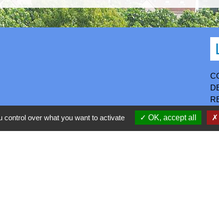
C
D
R
P
 control over what you want to activate
OK, accept all
S
h30-17h