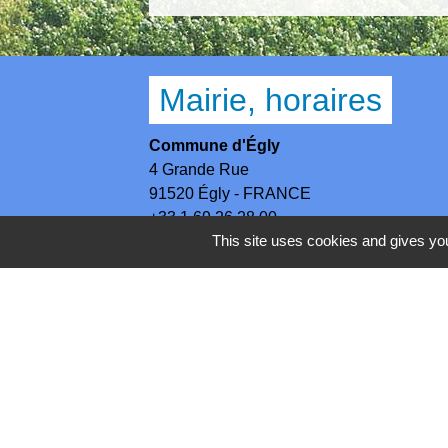
Mairie, horaires
Commune d'Égly
4 Grande Rue
91520 Égly - FRANCE
+33 1 69 26 28 00
This site uses cookies and gives you
Contact par formulaire
Horaires
Lundi - Mercredi - Jeudi : 8h30-12h et 13
Mardi : 13h30-17h / Vendredi : 8h30-12h