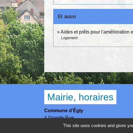
Et aussi
Aides et prêts pour l'amélioration 
Logement
Mairie, horaires
Commune d'Égly
4 Grande Rue
91520 Égly - FRANCE
This site uses cookies and gives you
+33 1 69 26 28 00