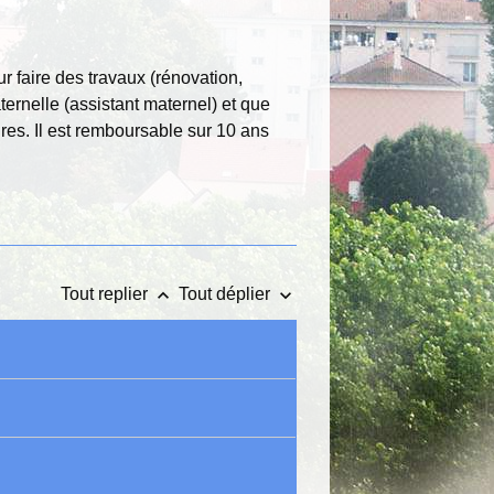
r faire des travaux (rénovation,
ternelle (assistant maternel) et que
ires. Il est remboursable sur 10 ans
keyboard_arrow_up
keyboard_arrow_down
Tout replier
Tout déplier