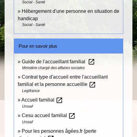
Social - Santé
Hébergement d'une personne en situation de
handicap
Social - Santé
Pour en savoir plus
open_in_new
Guide de l'accueillant familial
Ministère chargé des affaires sociales
Contrat type d'accueil entre l'accueillant
open_in_new
familial et la personne accueillie
Legifrance
open_in_new
Accueil familial
Urssaf
open_in_new
Cesu accueil familial
Urssaf
Pour les personnes âgées.fr (perte