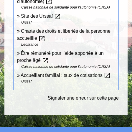
open_in_new
d'autonomie)
Caisse nationale de solidarité pour l'autonomie (CNSA)
open_in_new
Site des Urssaf
Urssaf
Charte des droits et libertés de la personne
open_in_new
accueillie
Legifrance
Être rémunéré pour l'aide apportée à un
open_in_new
proche âgé
Caisse nationale de solidarité pour l'autonomie (CNSA)
open_in_new
Accueillant familial : taux de cotisations
Urssaf
Signaler une erreur sur cette page