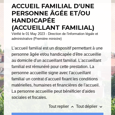
ACCUEIL FAMILIAL D'UNE
PERSONNE ÂGÉE ET/OU
HANDICAPÉE
(ACCUEILLANT FAMILIAL)
Vérifié le 01 May 2023 - Direction de l'information légale et
administrative (Première ministre)
L’accueil familial est un dispositif permettant à une
personne âgée et/ou handicapée d'être accueillie
au domicile d'un accueillant familial. L'accueillant
familial est rémunéré pour cette prestation. La
personne accueillie signe avec l'accueillant
familial un contrat d'accueil fixant les conditions
matérielles, humaines et financières de l'accueil.
La personne accueillie peut bénéficier d'aides
sociales et fiscales.
keyboard_arrow_up
keyboard_arrow_down
Tout replier
Tout déplier