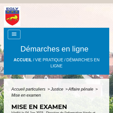
menu
Démarches en ligne
ACCUEIL
/
VIE PRATIQUE
/
DÉMARCHES EN
LIGNE
Accueil particuliers
>
Justice
>
Affaire pénale
>
Mise en examen
MISE EN EXAMEN
Vérifié le 04 Jan 2023 - Direction de l'information légale et