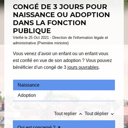
CONGÉ DE 3 JOURS POUR
NAISSANCE OU ADOPTION
DANS LA FONCTION
PUBLIQUE
Vérifié le 25 Oct 2021 - Direction de l'information légale et
administrative (Première ministre)
Vous venez d'avoir un enfant ou un enfant vous
est confié en vue de son adoption ? Vous pouvez
bénéficier d'un congé de 3
jours ouvrables
.
Naissance
Adoption
keyboard_arrow_up
keyboard_arrow_down
Tout replier
Tout déplier
Qui est concerné ?