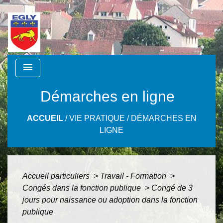
menu
Démarches en ligne
ACCUEIL
/
VIE PRATIQUE
/
DÉMARCHES EN
LIGNE
Accueil particuliers
>
Travail - Formation
>
Congés dans la fonction publique
>
Congé de 3
jours pour naissance ou adoption dans la fonction
publique