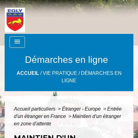
menu
Démarches en ligne
ACCUEIL
/
VIE PRATIQUE
/
DÉMARCHES EN
LIGNE
Accueil particuliers
>
Étranger - Europe
>
Entrée
d'un étranger en France
>
Maintien d'un étranger
en zone d'attente
MAINTIEN D'UN