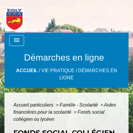
menu
Démarches en ligne
ACCUEIL
/
VIE PRATIQUE
/
DÉMARCHES EN
LIGNE
Accueil particuliers
>
Famille - Scolarité
>
Aides
financières pour la scolarité
>
Fonds social
collégien ou lycéen
FONDS SOCIAL COLLÉGIEN